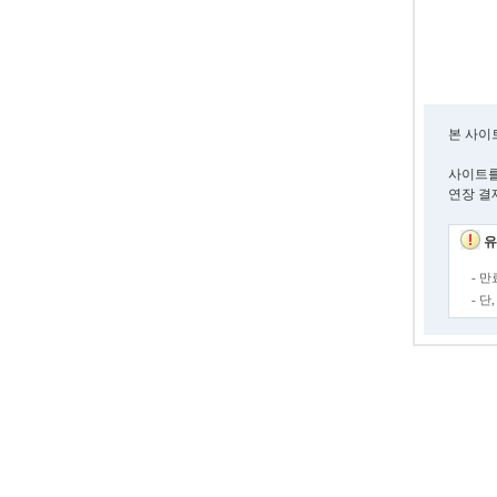
본 사이
사이트를
연장 결
유
- 
- 